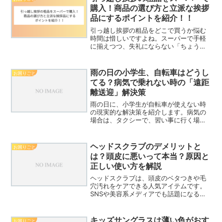
購入！商品の選び方と立派な挨拶
品にするポイントを紹介！！
引っ越し挨拶の粗品をどこで買うか悩む
時間は惜しいですよね。スーパーで手軽
に揃えつつ、失礼にならない「ちょうど
いい」品を厳選！主婦の目線で選んだ失
敗しない粗品と、マンションでのスムー
ズな渡し方を紹介します。
雨の日の小学生、自転車はどうし
お困りごと
てる？病気で乗れない時の「遠距
離送迎」解決策
雨の日に、小学生が自転車が使えない時
の現実的な解決策を紹介します。病気の
場合は、タクシーで、習い事に行く場合
は、バスや電車の利用を提案していま
す。
ヘッドスクラブのデメリットと
お困りごと
は？頭皮に悪いって本当？原因と
正しい使い方を解説
ヘッドスクラブは、頭皮のベタつきや毛
穴汚れをケアできる人気アイテムです。
SNSや美容系メディアでも話題になる一
方で、頭皮に悪そう、抜け毛が増えたら
どうしよう、やりすぎると危ないのか
な？といった不安になりますよね。実際
キッズサングラスは薄い色がおす
お困りごと