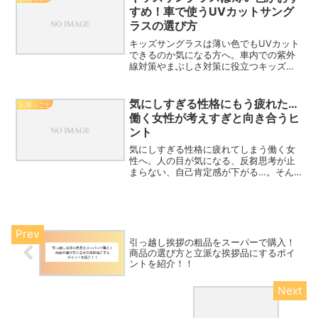
に情報を調べてみると、ヘ...
すめ！車で使うUVカットサング
ラスの選び方
キッズサングラスは薄い色でもUVカット
できるのか気になる方へ。車内での紫外
線対策やまぶしさ対策に役立つキッズサ
ングラスの選び方を解説します。UV400
の重要性や安全性、年齢別の選び方まで
わかりやすく紹介します。
気にしすぎる性格にもう疲れた…
お困りごと
働く女性が考えすぎと向き合うヒ
ント
気にしすぎる性格に疲れてしまう働く女
性へ。人の目が気になる、反芻思考が止
まらない、自己肯定感が下がる…。そん
な悩みの背景にある認知のゆがみや白黒
思考を解説しながら、心を整理するヒン
トやAwarefyを活用したセルフケア方法
を紹介します。
引っ越し挨拶の粗品をスーパーで購入！
商品の選び方と立派な挨拶品にするポイ
ントを紹介！！