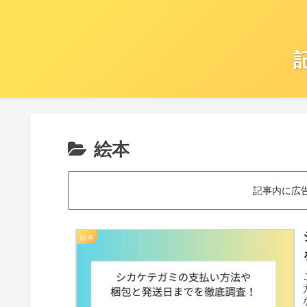
絵本
記事内に広
絵本