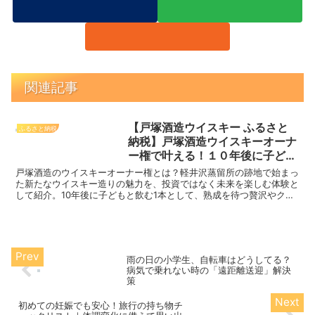
関連記事
【戸塚酒造ウイスキー ふるさと
ふるさと納税
納税】戸塚酒造ウイスキーオーナ
ー権で叶える！１０年後に子ども
と飲む楽しみ
戸塚酒造のウイスキーオーナー権とは？軽井沢蒸留所の跡地で始まっ
た新たなウイスキー造りの魅力を、投資ではなく未来を楽しむ体験と
して紹介。10年後に子どもと飲む1本として、熟成を待つ贅沢やクラ
フトウイスキーならではのロマンを解説します。
雨の日の小学生、自転車はどうしてる？
病気で乗れない時の「遠距離送迎」解決
策
初めての妊娠でも安心！旅行の持ち物チ